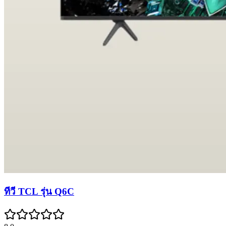
ทีวี TCL รุ่น Q6C