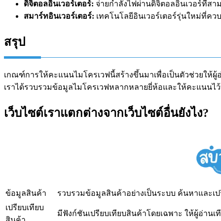
ดิจิตอลอินเวอร์เตอร์:
จ่ายกำลังไฟผ่านดิจิตอลอินเวอร์ที่
สมาร์ทอินเวอร์เตอร์:
เทคโนโลยีอินเวอร์เตอร์รุ่นใหม่ที่ค
สรุป
เกณฑ์การให้คะแนนไมโครเวฟนี้สร้างขึ้นมาเพื่อเป็นตัวช่วยให้ผู้
เราได้รวบรวมข้อมูลไมโครเวฟหลากหลายยี่ห้อและให้คะแนนไว้ท
เว็บไซต์เราแตกต่างจากเว็บไซต์อื่นยังไง?
ข้อมูลสินค้า
รวบรวมข้อมูลสินค้าอย่างเป็นระบบ ค้นหาและเปรี
เปรียบเทียบ
มีฟังก์ชันเปรียบเทียบสินค้าโดยเฉพาะ ให้ผู้อ่านเ
สินค้า