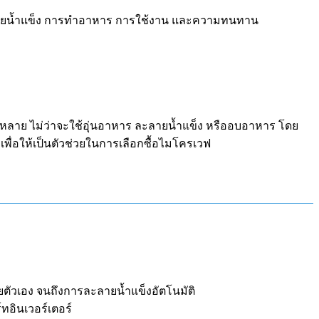
ะลายน้ำแข็ง การทำอาหาร การใช้งาน และความทนทาน
กหลาย ไม่ว่าจะใช้อุ่นอาหาร ละลายน้ำแข็ง หรืออบอาหาร โดย
พื่อให้เป็นตัวช่วยในการเลือกซื้อไมโครเวฟ
ัวเอง จนถึงการละลายน้ำแข็งอัตโนมัติ
อินเวอร์เตอร์