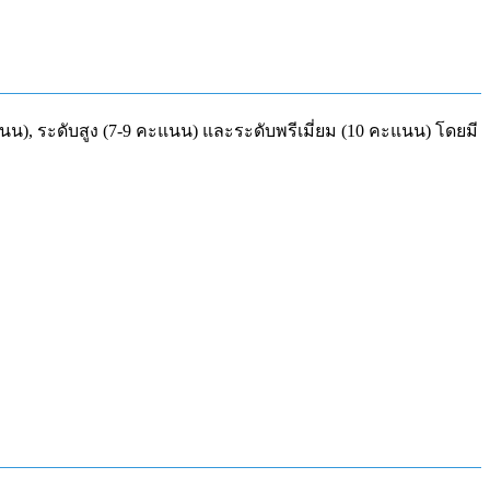
นน), ระดับสูง (7-9 คะแนน) และระดับพรีเมี่ยม (10 คะแนน) โดยมี