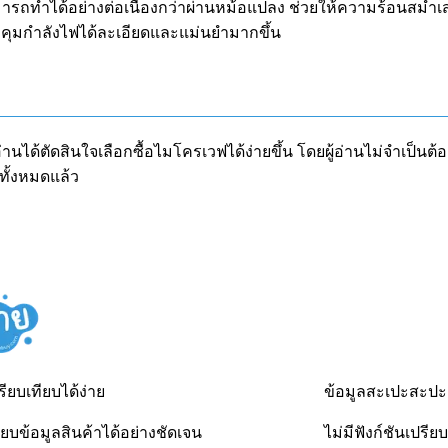
สามารถทำได้อย่างต่อเนื่องกว่าผ่านหม้อแปลง ช่วยให้ความร้อนส
วบคุมกำลังไฟได้ละเอียดและแม่นยำมากขึ้น
อ่านได้ตัดสินใจเลือกซื้อไมโครเวฟได้ง่ายขึ้น โดยผู้อ่านไม่จำเป็
ั้งหมดแล้ว
ยบเทียบได้ง่าย
ข้อมูลสะเปะสะปะ ไ
ทียบข้อมูลสินค้าได้อย่างชัดเจน
ไม่มีฟังก์ชันเปรีย