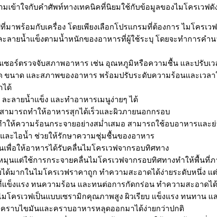
มเข้าใจกับคำศัพท์ทางเทคนิคที่นิยมใช้กับข้อมูลของไมโครเวฟดังน
่มาพร้อมกับเครื่อง โดยเพียงเลือกโปรแกรมที่ต้องการ ไมโครเวฟ
ะลายน้ำแข็งตามน้ำหนักของอาหารที่ผู้ใช้ระบุ โดยจะทำการคำ
นเซอร์ตรวจจับสภาพอาหาร เช่น อุณหภูมิหรือความชื้น และปรับ
ิด ขนาด และสภาพของอาหาร พร้อมปรับระดับความร้อนและเวลาใ
กได้
ร ละลายน้ำแข็ง และทำอาหารเมนูง่ายๆ ได้
ยสามารถทำให้อาหารสุกได้เร็วและผิวภายนอกกรอบ
 ทำให้ความร้อนกระจายอย่างสม่ำเสมอ สามารถใช้อบอาหารและย่
ละไอน้ำ ช่วยให้รักษาความชุ่มชื้นของอาหาร
เพื่อให้อาหารได้รับคลื่นไมโครเวฟจากรอบทิศทาง
ุนแต่ใช้การกระจายคลื่นไมโครเวฟจากรอบทิศทางทำให้พื้นที่ภ
ได้มากในไมโครเวฟราคาถูก ทำความสะอาดได้ง่ายระดับหนึ่ง แต่
่แข็งแรง ทนความร้อน และทนต่อการกัดกร่อน ทำความสะอาดได้
มโครเวฟเป็นแบบเซรามิกคุณภาพสูง ผิวเรียบ แข็งแรง ทนทาน และ
ี่คราบไขมันและคราบอาหารหลุดออกมาได้ง่ายกว่าปกติ