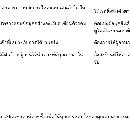
 สามารถอ่านวิธีการให้คะแนนสินค้าได้ ให้
ให้เรทติ้งสินค้าต
รตรวจสอบข้อมูลอย่างละเอียด เขียนด้วยคน
ตัดแปะข้อมูลสินค
ดูไม่เป็นธรรมชาติ
ินค้าที่เหมาะกับการใช้งานจริง
ต้องการให้ผู้อ่านก
อให้มั่นใจว่าผู้อ่านได้ซื้อของที่มีคุณภาพดีใน
ลิ้งถึงร้านที่ให้ค
รับ
ร้อมอัปเดตราคาที่ควรซื้อ เพื่อให้ทุกการช้อปปิ้งของคุณคุ้มค่าแล