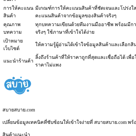
การให้คะแนน
มีเกณฑ์การให้คะแนนสินค้าที่ชัดเจนและโปร่งใส
สินค้า
คะแนนสินค้าจากข้อมูลของสินค้าจริงๆ
คุณภาพ
ทุกบทความเขียนด้วยทีมงานมืออาชีพ พร้อมมีกา
บทความ
จริงๆ ใช้ภาษาที่เข้าใจได้ง่าย
เป้าหมาย
ให้ความรู้ผู้อ่านได้เข้าใจข้อมูลสินค้าและเลือกส
เว็บไซต์
ลิ้งถึงร้านค้าที่ให้ราคาถูกที่สุดและเชื่อถือได้ เพื่
แนะนำร้านค้า
ราคาไม่แพง
สบายสบาย.com
เปลี่ยนข้อมูลเทคนิคที่ซับซ้อนให้เข้าใจง่ายที่ สบายสบาย.com พ
สินค้าแนะนำ