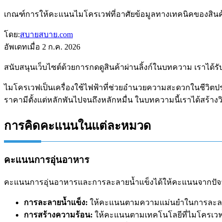
เกณฑ์การให้คะแนนไมโครเวฟที่อาศัยข้อมูลทางเทคนิคของสินค
โดย:
สบายสบาย.com
อัพเดทเมื่อ
2 ก.ค. 2026
สนับสนุนเว็บไซต์ด้วยการกดดูสินค้าผ่านลิ้งก์ในบทความ เราได้รับค
ไมโครเวฟเป็นเครื่องใช้ไฟฟ้าที่ช่วยอำนวยความสะดวกในชีวิตป
ราคามีตั้งแต่หลักพันไปจนถึงหลักหมื่น ในบทความนี้เราได้สร้า
การคิดคะแนนในแต่ละหมวด
คะแนนการอุ่นอาหาร
คะแนนการอุ่นอาหารและการละลายน้ำแข็งได้ให้คะแนนจากปัจจัย
การละลายน้ำแข็ง:
ให้คะแนนตามความแม่นยำในการละลายน้ำ
การสร้างความร้อน:
ให้คะแนนตามเทคโนโลยีที่ไมโครเวฟใช