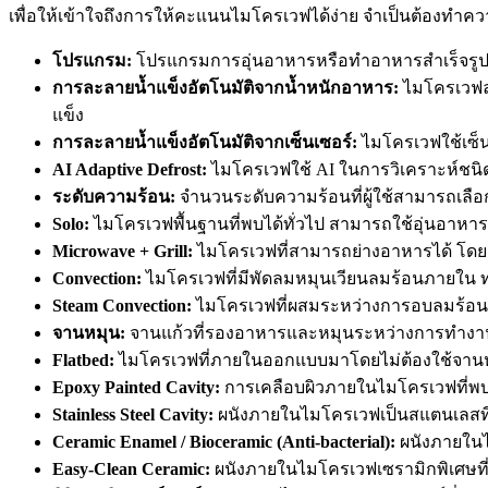
เพื่อให้เข้าใจถึงการให้คะแนนไมโครเวฟได้ง่าย จำเป็นต้องทำควา
โปรแกรม:
โปรแกรมการอุ่นอาหารหรือทำอาหารสำเร็จรูปที
การละลายน้ำแข็งอัตโนมัติจากน้ำหนักอาหาร:
ไมโครเวฟล
แข็ง
การละลายน้ำแข็งอัตโนมัติจากเซ็นเซอร์:
ไมโครเวฟใช้เซ็
AI Adaptive Defrost:
ไมโครเวฟใช้ AI ในการวิเคราะห์ชน
ระดับความร้อน:
จำนวนระดับความร้อนที่ผู้ใช้สามารถเลือ
Solo:
ไมโครเวฟพื้นฐานที่พบได้ทั่วไป สามารถใช้อุ่นอาหา
Microwave + Grill:
ไมโครเวฟที่สามารถย่างอาหารได้ โด
Convection:
ไมโครเวฟที่มีพัดลมหมุนเวียนลมร้อนภายใน
Steam Convection:
ไมโครเวฟที่ผสมระหว่างการอบลมร้อนแ
จานหมุน:
จานแก้วที่รองอาหารและหมุนระหว่างการทำงาน
Flatbed:
ไมโครเวฟที่ภายในออกแบบมาโดยไม่ต้องใช้จานหม
Epoxy Painted Cavity:
การเคลือบผิวภายในไมโครเวฟที่พบ
Stainless Steel Cavity:
ผนังภายในไมโครเวฟเป็นสแตนเลสที
Ceramic Enamel / Bioceramic (Anti-bacterial):
ผนังภายในไ
Easy-Clean Ceramic:
ผนังภายในไมโครเวฟเซรามิกพิเศษท