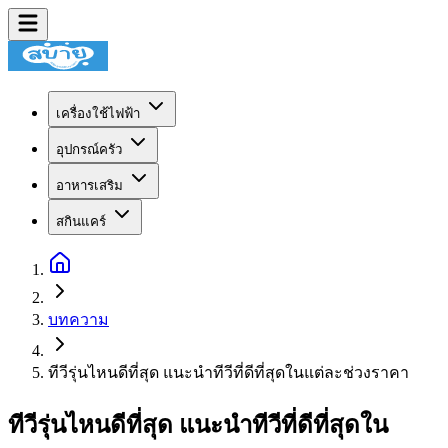
เครื่องใช้ไฟฟ้า
อุปกรณ์ครัว
อาหารเสริม
สกินแคร์
บทความ
ทีวีรุ่นไหนดีที่สุด แนะนำทีวีที่ดีที่สุดในแต่ละช่วงราคา
ทีวีรุ่นไหนดีที่สุด แนะนำทีวีที่ดีที่สุดใน