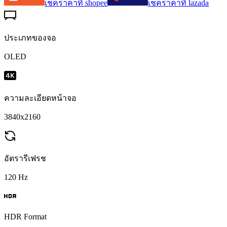
เช็คราคาที่
shopee
เช็คราคาที่
lazada
ประเภทของจอ
OLED
ความละเอียดหน้าจอ
3840x2160
อัตรารีเฟรช
120 Hz
HDR Format