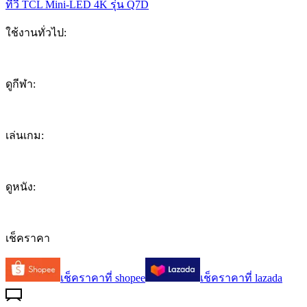
ทีวี TCL Mini-LED 4K รุ่น Q7D
ใช้งานทั่วไป
:
8.4
ดูกีฬา
:
8.4
เล่นเกม
:
8.6
ดูหนัง
:
8.7
เช็คราคา
เช็คราคาที่
shopee
เช็คราคาที่
lazada