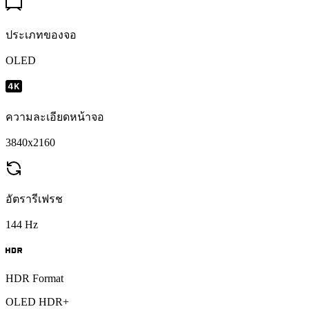
ประเภทของจอ
OLED
ความละเอียดหน้าจอ
3840x2160
อัตรารีเฟรช
144 Hz
HDR Format
OLED HDR+