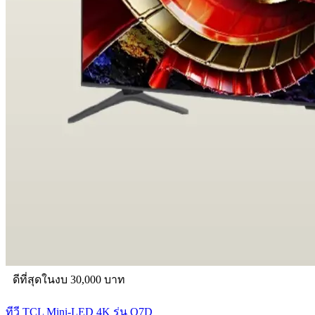
ดีที่สุดในงบ 30,000 บาท
ทีวี TCL Mini-LED 4K รุ่น Q7D