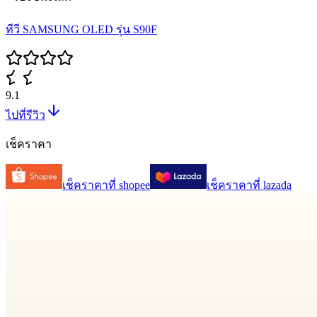
ทีวี SAMSUNG OLED รุ่น S90F
9.1
ไปที่รีวิว
เช็คราคา
เช็คราคาที่
shopee
เช็คราคาที่
lazada