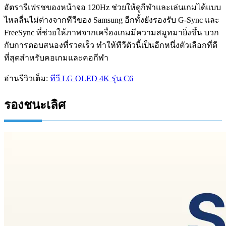
อัตรารีเฟรชของหน้าจอ 120Hz ช่วยให้ดูกีฬาและเล่นเกมได้แบบ
ไหลลื่นไม่ต่างจากทีวีของ Samsung อีกทั้งยังรองรับ G-Sync และ
FreeSync ที่ช่วยให้ภาพจากเครื่องเกมมีความสมูทมายิ่งขึ้น บวก
กับการตอบสนองที่รวดเร็ว ทำให้ทีวีตัวนี้เป็นอีกหนึ่งตัวเลือกที่ดี
ที่สุดสำหรับคอเกมและคอกีฬา
อ่านรีวิวเต็ม:
ทีวี LG OLED 4K รุ่น C6
รองชนะเลิศ