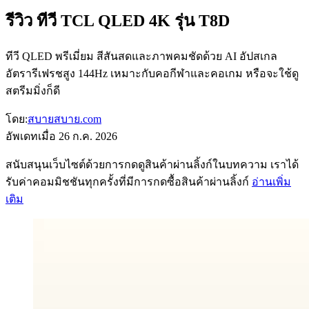
รีวิว ทีวี TCL QLED 4K รุ่น T8D
ทีวี QLED พรีเมี่ยม สีสันสดและภาพคมชัดด้วย AI อัปสเกล
อัตรารีเฟรชสูง 144Hz เหมาะกับคอกีฬาและคอเกม หรือจะใช้ดู
สตรีมมิ่งก็ดี
โดย:
สบายสบาย.com
อัพเดทเมื่อ
26 ก.ค. 2026
สนับสนุนเว็บไซต์ด้วยการกดดูสินค้าผ่านลิ้งก์ในบทความ เราได้
รับค่าคอมมิชชันทุกครั้งที่มีการกดซื้อสินค้าผ่านลิ้งก์
อ่านเพิ่ม
เติม