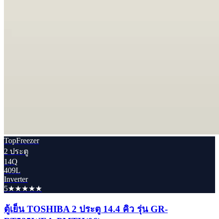
TopFreezer
2 ประตู
14Q
409L
Inverter
5★★★★★
ตู้เย็น TOSHIBA 2 ประตู 14.4 คิว รุ่น GR-