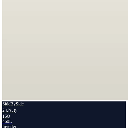
SideBySide
2 ประตู
16Q
460L
Inverter