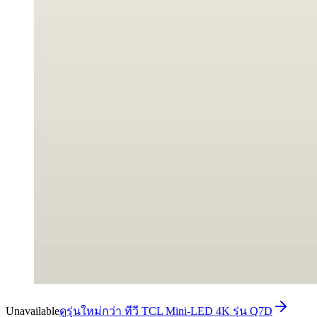
Unavailable
ดูรุ่นใหม่กว่า ทีวี TCL Mini-LED 4K รุ่น Q7D