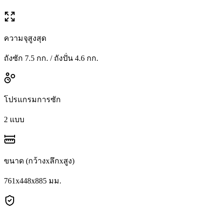
ความจุสูงสุด
ถังซัก 7.5 กก. / ถังปั่น 4.6 กก.
โปรแกรมการซัก
2 แบบ
ขนาด (กว้างxลึกxสูง)
761x448x885 มม.