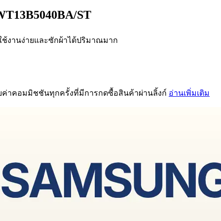
ุ่น WT13B5040BA/ST
นิม ใช้งานง่ายและซักผ้าได้ปริมาณมาก
่าคอมมิชชันทุกครั้งที่มีการกดซื้อสินค้าผ่านลิ้งก์
อ่านเพิ่มเติม