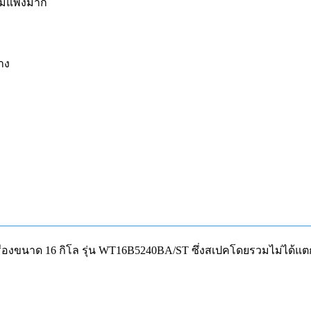
ไม่แพงมาก
าง
องขนาด 16 กิโล รุ่น WT16B5240BA/ST ซึ่งสเปคโดยรวมไม่ได้แตกต่าง