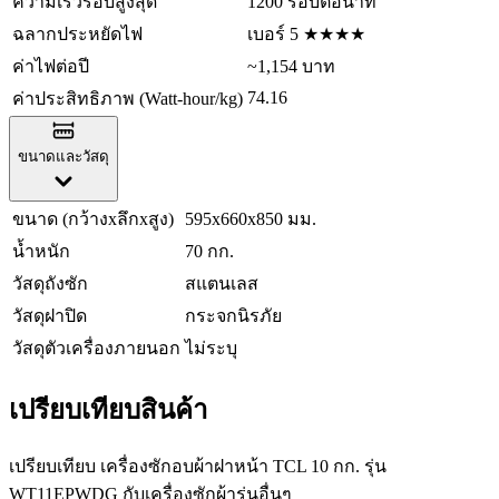
ความเร็วรอบสูงสุด
1200 รอบต่อนาที
ฉลากประหยัดไฟ
เบอร์ 5 ★★★★
ค่าไฟต่อปี
~1,154 บาท
74.16
ค่าประสิทธิภาพ (Watt-hour/kg)
ขนาดและวัสดุ
ขนาด (กว้างxลึกxสูง)
595x660x850 มม.
น้ำหนัก
70 กก.
วัสดุถังซัก
สแตนเลส
วัสดุฝาปิด
กระจกนิรภัย
วัสดุตัวเครื่องภายนอก
ไม่ระบุ
เปรียบเทียบสินค้า
เปรียบเทียบ เครื่องซักอบผ้าฝาหน้า TCL 10 กก. รุ่น
WT11EPWDG กับเครื่องซักผ้ารุ่นอื่นๆ