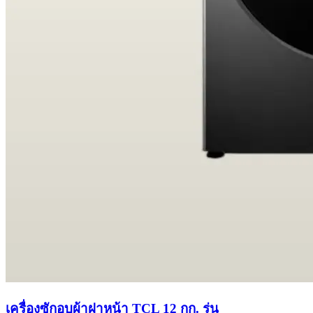
เครื่องซักอบผ้าฝาหน้า TCL 12 กก. รุ่น