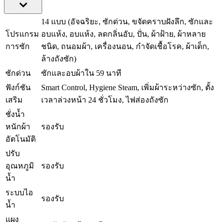
14 แบบ (อัจฉริยะ, ซักด่วน, ขจัดคราบฝังลึก, ซักและ
โปรแกรม
อบแห้ง, อบแห้ง, ลดกลิ่นอับ, ปั่น, ผ้าฝ้าย, ผ้าหลาย
การซัก
ชนิด, ถนอมผ้า, เครื่องนอน, กำจัดเชื้อโรค, ผ้าเด็ก,
ล้างถังซัก)
ซักด่วน
ซักและอบผ้าใน 59 นาที
ฟังก์ชัน
Smart Control, Hygiene Steam, เพิ่มผ้าระหว่างซัก, ตั้ง
เสริม
เวลาล่วงหน้า 24 ชั่วโมง, ไฟส่องถังซัก
ชั่งน้ำ
หนักผ้า
รองรับ
อัตโนมัติ
ปรับ
อุณหภูมิ
รองรับ
น้ำ
ระบบไอ
รองรับ
น้ำ
แผง