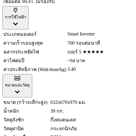
เชื่อมต่อ Wi-Fi
ไม่รองรับ
การใช้ไฟฟ้า
Smart Inverter
ประเภทมอเตอร์
ความเร็วรอบสูงสุด
700 รอบต่อนาที
ฉลากประหยัดไฟ
เบอร์ 5 ★★★★★
ค่าไฟต่อปี
~94 บาท
3.40
ค่าประสิทธิภาพ (Watt-hour/kg)
ขนาดและวัสดุ
ขนาด (กว้างxลึกxสูง)
632x670x970 มม.
น้ำหนัก
39 กก.
วัสดุถังซัก
กึ่งสแตนเลส
วัสดุฝาปิด
กระจกนิรภัย