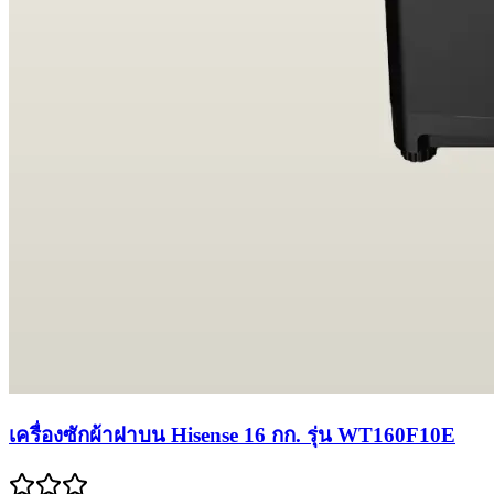
เครื่องซักผ้าฝาบน Hisense 16 กก. รุ่น WT160F10E