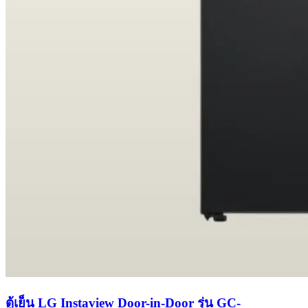
ตู้เย็น LG Instaview Door-in-Door รุ่น GC-