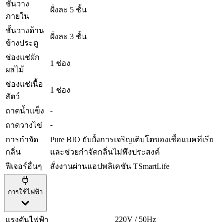
ชั้นวาง
ฝั่งละ 5 ชั้น
ภายใน
ชั้นวางด้าน
ฝั่งละ 3 ชั้น
ข้างประตู
ช่องแช่ผัก
1 ช่อง
ผลไม้
ช่องแช่เนื้อ
1 ช่อง
สัตว์
-
ถาดน้ำแข็ง
-
ถาดวางไข่
การกำจัด
Pure BIO ยับยั้งการเจริญเติบโตของเชื้อแบคทีเรีย
กลิ่น
และช่วยกำจัดกลิ่นไม่พึงประสงค์
ฟีเจอร์อื่นๆ
สั่งงานผ่านแอปพลิเคชัน TSmartLife
การใช้ไฟฟ้า
220V / 50Hz
แรงดันไฟฟ้า