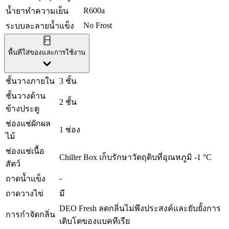
R600a
น้ำยาทำความเย็น
No Frost
ระบบละลายน้ำแข็ง
พื้นที่ใส่ของและการใช้งาน
ชั้นวางภายใน
3 ชั้น
ชั้นวางด้าน
2 ชั้น
ข้างประตู
ช่องแช่ผักผล
1 ช่อง
ไม้
ช่องแช่เนื้อ
Chiller Box เก็บรักษาวัตถุดิบที่อุณหภูมิ -1 °C
สัตว์
-
ถาดน้ำแข็ง
ถาดวางไข่
มี
DEO Fresh ลดกลิ่นไม่พึงประสงค์และยับยั้งการ
การกำจัดกลิ่น
เติบโตของแบคทีเรีย